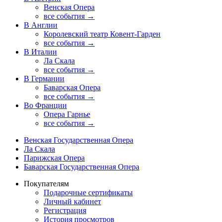
Венская Опера
все события →
В Англии
Королевский театр Ковент-Гарден
все события →
В Италии
Ла Скала
все события →
В Германии
Баварская Опера
все события →
Во Франции
Опера Гарнье
все события →
Венская Государственная Опера
Ла Скала
Парижская Опера
Баварская Государственная Опера
Покупателям
Подарочные сертификаты
Личный кабинет
Регистрация
История просмотров