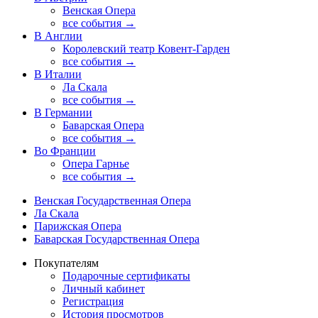
Венская Опера
все события →
В Англии
Королевский театр Ковент-Гарден
все события →
В Италии
Ла Скала
все события →
В Германии
Баварская Опера
все события →
Во Франции
Опера Гарнье
все события →
Венская Государственная Опера
Ла Скала
Парижская Опера
Баварская Государственная Опера
Покупателям
Подарочные сертификаты
Личный кабинет
Регистрация
История просмотров