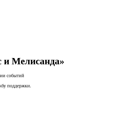
с и Мелисанда»
нии событий
ужбу поддержки.