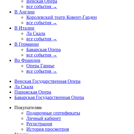
Венская Опера
все события →
В Англии
Королевский театр Ковент-Гарден
все события →
В Италии
Ла Скала
все события →
В Германии
Баварская Опера
все события →
Во Франции
Опера Гарнье
все события →
Венская Государственная Опера
Ла Скала
Парижская Опера
Баварская Государственная Опера
Покупателям
Подарочные сертификаты
Личный кабинет
Регистрация
История просмотров