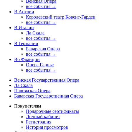
Венская Опера
все события →
В Англии
Королевский театр Ковент-Гарден
все события →
В Италии
Ла Скала
все события →
В Германии
Баварская Опера
все события →
Во Франции
Опера Гарнье
все события →
Венская Государственная Опера
Ла Скала
Парижская Опера
Баварская Государственная Опера
Покупателям
Подарочные сертификаты
Личный кабинет
Регистрация
История просмотров