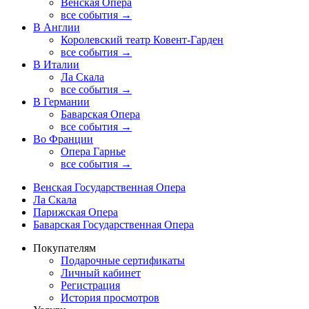
Венская Опера
все события →
В Англии
Королевский театр Ковент-Гарден
все события →
В Италии
Ла Скала
все события →
В Германии
Баварская Опера
все события →
Во Франции
Опера Гарнье
все события →
Венская Государственная Опера
Ла Скала
Парижская Опера
Баварская Государственная Опера
Покупателям
Подарочные сертификаты
Личный кабинет
Регистрация
История просмотров