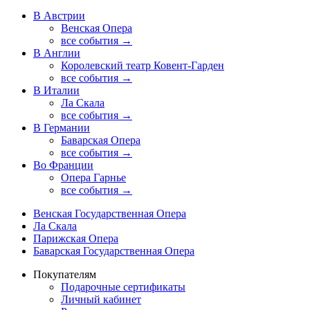
В Австрии
Венская Опера
все события →
В Англии
Королевский театр Ковент-Гарден
все события →
В Италии
Ла Скала
все события →
В Германии
Баварская Опера
все события →
Во Франции
Опера Гарнье
все события →
Венская Государственная Опера
Ла Скала
Парижская Опера
Баварская Государственная Опера
Покупателям
Подарочные сертификаты
Личный кабинет