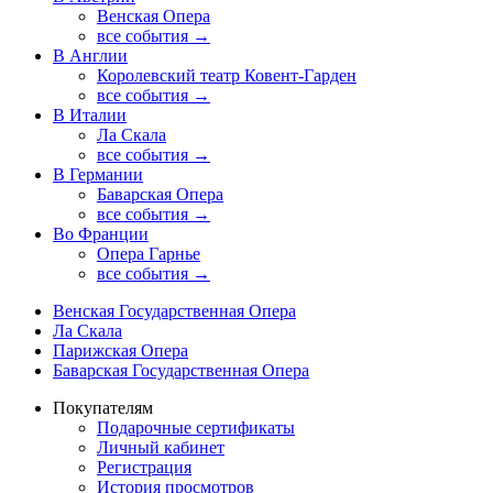
Венская Опера
все события →
В Англии
Королевский театр Ковент-Гарден
все события →
В Италии
Ла Скала
все события →
В Германии
Баварская Опера
все события →
Во Франции
Опера Гарнье
все события →
Венская Государственная Опера
Ла Скала
Парижская Опера
Баварская Государственная Опера
Покупателям
Подарочные сертификаты
Личный кабинет
Регистрация
История просмотров