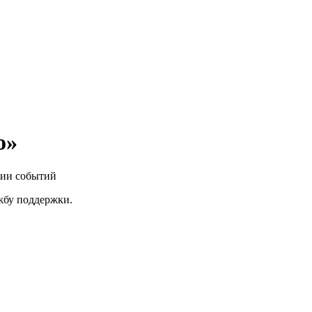
o»
нии событий
ужбу поддержки.