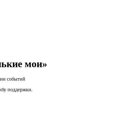
нькие мои»
нии событий
ужбу поддержки.