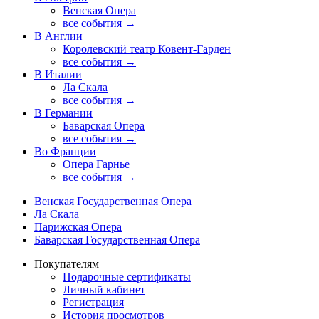
Венская Опера
все события →
В Англии
Королевский театр Ковент-Гарден
все события →
В Италии
Ла Скала
все события →
В Германии
Баварская Опера
все события →
Во Франции
Опера Гарнье
все события →
Венская Государственная Опера
Ла Скала
Парижская Опера
Баварская Государственная Опера
Покупателям
Подарочные сертификаты
Личный кабинет
Регистрация
История просмотров