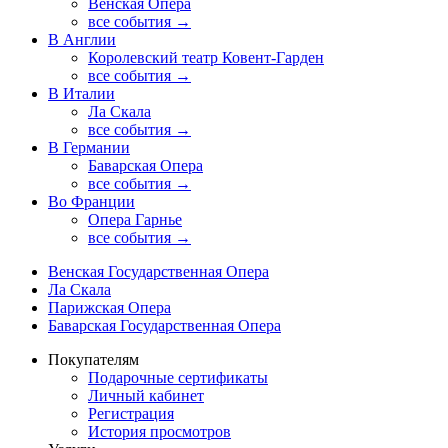
Венская Опера
все события →
В Англии
Королевский театр Ковент-Гарден
все события →
В Италии
Ла Скала
все события →
В Германии
Баварская Опера
все события →
Во Франции
Опера Гарнье
все события →
Венская Государственная Опера
Ла Скала
Парижская Опера
Баварская Государственная Опера
Покупателям
Подарочные сертификаты
Личный кабинет
Регистрация
История просмотров