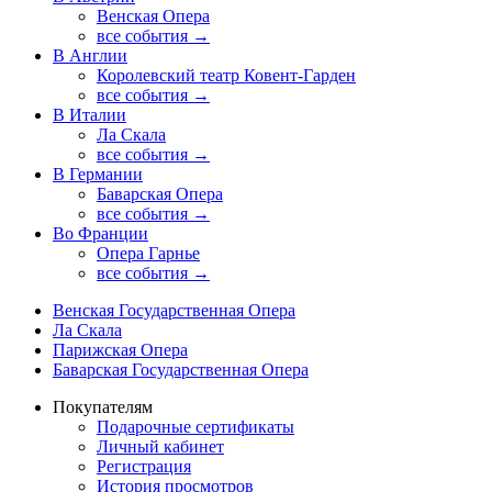
Венская Опера
все события →
В Англии
Королевский театр Ковент-Гарден
все события →
В Италии
Ла Скала
все события →
В Германии
Баварская Опера
все события →
Во Франции
Опера Гарнье
все события →
Венская Государственная Опера
Ла Скала
Парижская Опера
Баварская Государственная Опера
Покупателям
Подарочные сертификаты
Личный кабинет
Регистрация
История просмотров