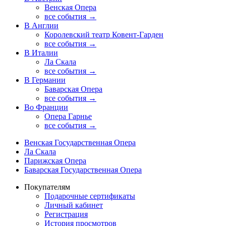
Венская Опера
все события →
В Англии
Королевский театр Ковент-Гарден
все события →
В Италии
Ла Скала
все события →
В Германии
Баварская Опера
все события →
Во Франции
Опера Гарнье
все события →
Венская Государственная Опера
Ла Скала
Парижская Опера
Баварская Государственная Опера
Покупателям
Подарочные сертификаты
Личный кабинет
Регистрация
История просмотров