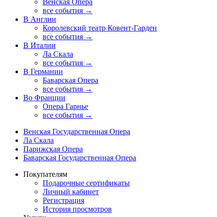
Венская Опера
все события →
В Англии
Королевский театр Ковент-Гарден
все события →
В Италии
Ла Скала
все события →
В Германии
Баварская Опера
все события →
Во Франции
Опера Гарнье
все события →
Венская Государственная Опера
Ла Скала
Парижская Опера
Баварская Государственная Опера
Покупателям
Подарочные сертификаты
Личный кабинет
Регистрация
История просмотров