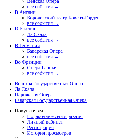
Венская Опера
все события →
В Англии
Королевский театр Ковент-Гарден
все события →
В Италии
Ла Скала
все события →
В Германии
Баварская Опера
все события →
Во Франции
Опера Гарнье
все события →
Венская Государственная Опера
Ла Скала
Парижская Опера
Баварская Государственная Опера
Покупателям
Подарочные сертификаты
Личный кабинет
Регистрация
История просмотров