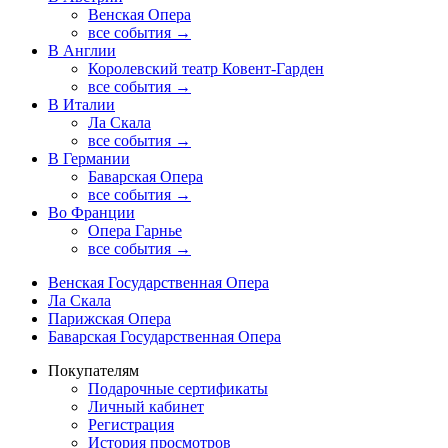
Венская Опера
все события →
В Англии
Королевский театр Ковент-Гарден
все события →
В Италии
Ла Скала
все события →
В Германии
Баварская Опера
все события →
Во Франции
Опера Гарнье
все события →
Венская Государственная Опера
Ла Скала
Парижская Опера
Баварская Государственная Опера
Покупателям
Подарочные сертификаты
Личный кабинет
Регистрация
История просмотров