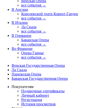
Венская Опера
все события →
В Англии
Королевский театр Ковент-Гарден
все события →
В Италии
Ла Скала
все события →
В Германии
Баварская Опера
все события →
Во Франции
Опера Гарнье
все события →
Венская Государственная Опера
Ла Скала
Парижская Опера
Баварская Государственная Опера
Покупателям
Подарочные сертификаты
Личный кабинет
Регистрация
История просмотров