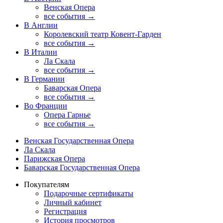
Венская Опера
все события →
В Англии
Королевский театр Ковент-Гарден
все события →
В Италии
Ла Скала
все события →
В Германии
Баварская Опера
все события →
Во Франции
Опера Гарнье
все события →
Венская Государственная Опера
Ла Скала
Парижская Опера
Баварская Государственная Опера
Покупателям
Подарочные сертификаты
Личный кабинет
Регистрация
История просмотров