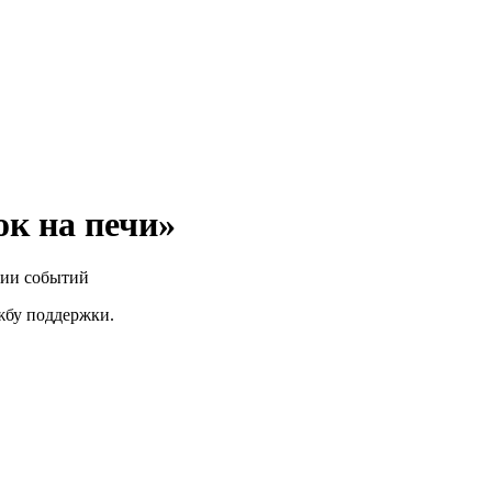
к на печи»
нии событий
ужбу поддержки.