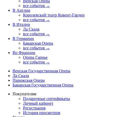
Венская Опера
все события →
В Англии
Королевский театр Ковент-Гарден
все события →
В Италии
Ла Скала
все события →
В Германии
Баварская Опера
все события →
Во Франции
Опера Гарнье
все события →
Венская Государственная Опера
Ла Скала
Парижская Опера
Баварская Государственная Опера
Покупателям
Подарочные сертификаты
Личный кабинет
Регистрация
История просмотров