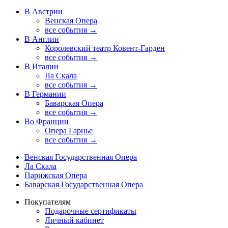
В Австрии
Венская Опера
все события →
В Англии
Королевский театр Ковент-Гарден
все события →
В Италии
Ла Скала
все события →
В Германии
Баварская Опера
все события →
Во Франции
Опера Гарнье
все события →
Венская Государственная Опера
Ла Скала
Парижская Опера
Баварская Государственная Опера
Покупателям
Подарочные сертификаты
Личный кабинет