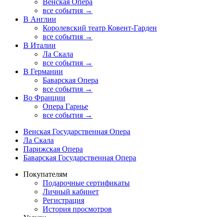
Венская Опера
все события →
В Англии
Королевский театр Ковент-Гарден
все события →
В Италии
Ла Скала
все события →
В Германии
Баварская Опера
все события →
Во Франции
Опера Гарнье
все события →
Венская Государственная Опера
Ла Скала
Парижская Опера
Баварская Государственная Опера
Покупателям
Подарочные сертификаты
Личный кабинет
Регистрация
История просмотров