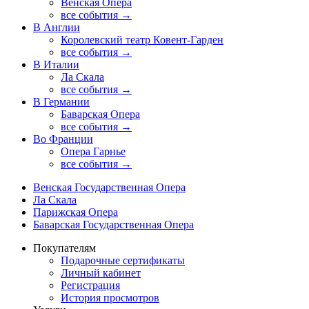
Венская Опера
все события →
В Англии
Королевский театр Ковент-Гарден
все события →
В Италии
Ла Скала
все события →
В Германии
Баварская Опера
все события →
Во Франции
Опера Гарнье
все события →
Венская Государственная Опера
Ла Скала
Парижская Опера
Баварская Государственная Опера
Покупателям
Подарочные сертификаты
Личный кабинет
Регистрация
История просмотров