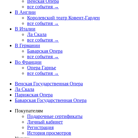
Венская Опера
все события →
В Англии
Королевский театр Ковент-Гарден
все события →
В Италии
Ла Скала
все события →
В Германии
Баварская Опера
все события →
Во Франции
Опера Гарнье
все события →
Венская Государственная Опера
Ла Скала
Парижская Опера
Баварская Государственная Опера
Покупателям
Подарочные сертификаты
Личный кабинет
Регистрация
История просмотров