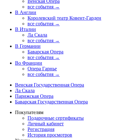
Венская Опера
все события →
В Англии
Королевский театр Ковент-Гарден
все события →
В Италии
Ла Скала
все события →
В Германии
Баварская Опера
все события →
Во Франции
Опера Гарнье
все события →
Венская Государственная Опера
Ла Скала
Парижская Опера
Баварская Государственная Опера
Покупателям
Подарочные сертификаты
Личный кабинет
Регистрация
История просмотров