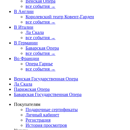
Венская Опера
все события →
В Англии
Королевский театр Ковент-Гарден
все события →
В Италии
Ла Скала
все события →
В Германии
Баварская Опера
все события →
Во Франции
Опера Гарнье
все события →
Венская Государственная Опера
Ла Скала
Парижская Опера
Баварская Государственная Опера
Покупателям
Подарочные сертификаты
Личный кабинет
Регистрация
История просмотров