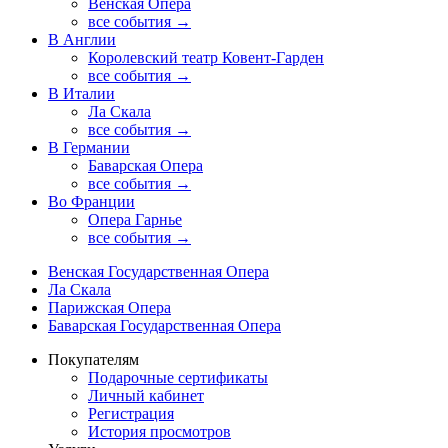
Венская Опера
все события →
В Англии
Королевский театр Ковент-Гарден
все события →
В Италии
Ла Скала
все события →
В Германии
Баварская Опера
все события →
Во Франции
Опера Гарнье
все события →
Венская Государственная Опера
Ла Скала
Парижская Опера
Баварская Государственная Опера
Покупателям
Подарочные сертификаты
Личный кабинет
Регистрация
История просмотров