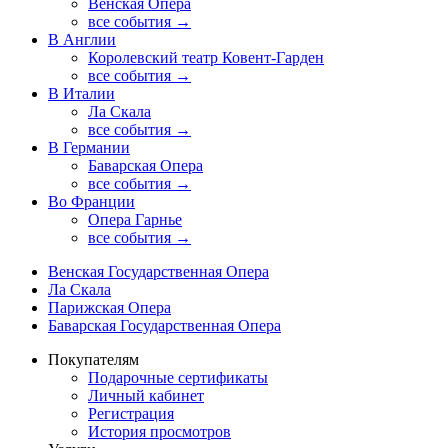
Венская Опера
все события →
В Англии
Королевский театр Ковент-Гарден
все события →
В Италии
Ла Скала
все события →
В Германии
Баварская Опера
все события →
Во Франции
Опера Гарнье
все события →
Венская Государственная Опера
Ла Скала
Парижская Опера
Баварская Государственная Опера
Покупателям
Подарочные сертификаты
Личный кабинет
Регистрация
История просмотров