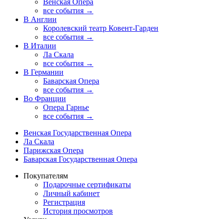
Венская Опера
все события →
В Англии
Королевский театр Ковент-Гарден
все события →
В Италии
Ла Скала
все события →
В Германии
Баварская Опера
все события →
Во Франции
Опера Гарнье
все события →
Венская Государственная Опера
Ла Скала
Парижская Опера
Баварская Государственная Опера
Покупателям
Подарочные сертификаты
Личный кабинет
Регистрация
История просмотров