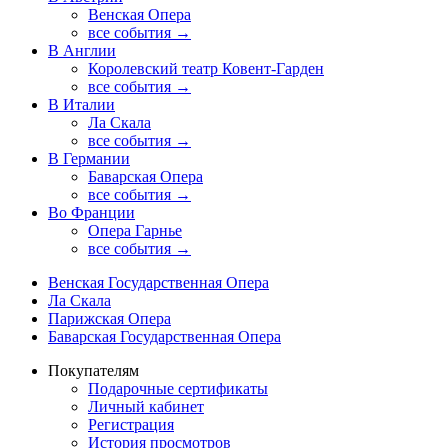
Венская Опера
все события →
В Англии
Королевский театр Ковент-Гарден
все события →
В Италии
Ла Скала
все события →
В Германии
Баварская Опера
все события →
Во Франции
Опера Гарнье
все события →
Венская Государственная Опера
Ла Скала
Парижская Опера
Баварская Государственная Опера
Покупателям
Подарочные сертификаты
Личный кабинет
Регистрация
История просмотров