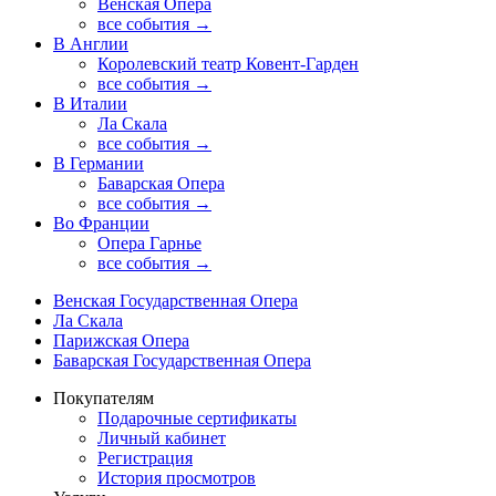
Венская Опера
все события →
В Англии
Королевский театр Ковент-Гарден
все события →
В Италии
Ла Скала
все события →
В Германии
Баварская Опера
все события →
Во Франции
Опера Гарнье
все события →
Венская Государственная Опера
Ла Скала
Парижская Опера
Баварская Государственная Опера
Покупателям
Подарочные сертификаты
Личный кабинет
Регистрация
История просмотров