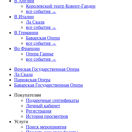
В Англии
Королевский театр Ковент-Гарден
все события →
В Италии
Ла Скала
все события →
В Германии
Баварская Опера
все события →
Во Франции
Опера Гарнье
все события →
Венская Государственная Опера
Ла Скала
Парижская Опера
Баварская Государственная Опера
Покупателям
Подарочные сертификаты
Личный кабинет
Регистрация
История просмотров
Услуги
Поиск мероприятия