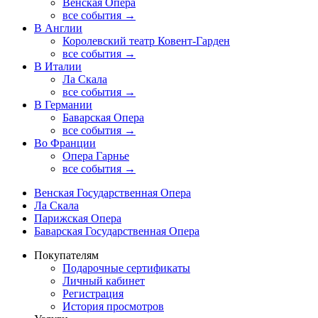
Венская Опера
все события →
В Англии
Королевский театр Ковент-Гарден
все события →
В Италии
Ла Скала
все события →
В Германии
Баварская Опера
все события →
Во Франции
Опера Гарнье
все события →
Венская Государственная Опера
Ла Скала
Парижская Опера
Баварская Государственная Опера
Покупателям
Подарочные сертификаты
Личный кабинет
Регистрация
История просмотров