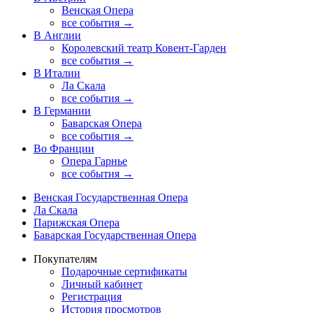
Венская Опера
все события →
В Англии
Королевский театр Ковент-Гарден
все события →
В Италии
Ла Скала
все события →
В Германии
Баварская Опера
все события →
Во Франции
Опера Гарнье
все события →
Венская Государственная Опера
Ла Скала
Парижская Опера
Баварская Государственная Опера
Покупателям
Подарочные сертификаты
Личный кабинет
Регистрация
История просмотров