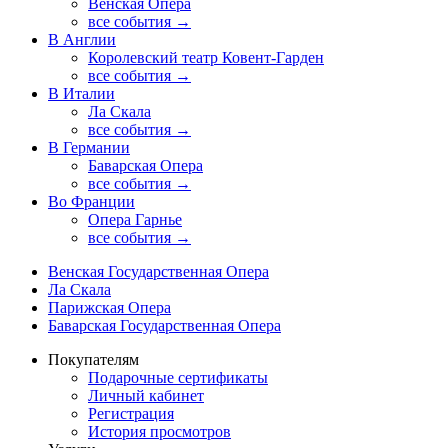
Венская Опера
все события →
В Англии
Королевский театр Ковент-Гарден
все события →
В Италии
Ла Скала
все события →
В Германии
Баварская Опера
все события →
Во Франции
Опера Гарнье
все события →
Венская Государственная Опера
Ла Скала
Парижская Опера
Баварская Государственная Опера
Покупателям
Подарочные сертификаты
Личный кабинет
Регистрация
История просмотров