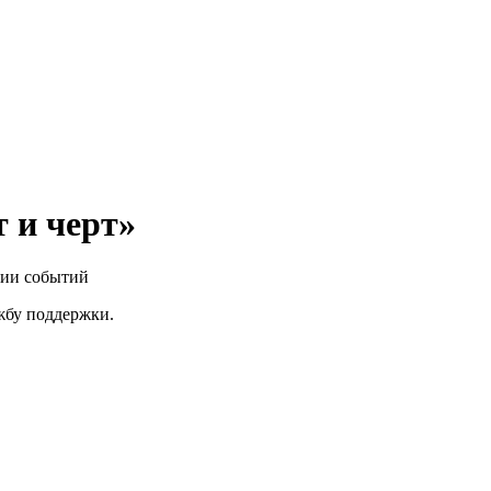
 и черт»
нии событий
ужбу поддержки.