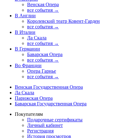
Венская Опера
все события →
В Англии
Королевский театр Ковент-Гарден
все события →
В Италии
Ла Скала
все события →
В Германии
Баварская Опера
все события →
Во Франции
Опера Гарнье
все события →
Венская Государственная Опера
Ла Скала
Парижская Опера
Баварская Государственная Опера
Покупателям
Подарочные сертификаты
Личный кабинет
Регистрация
История просмотров