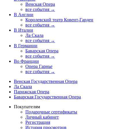
Венская Опера
все события →
В Англии
Королевский театр Ковент-Гарден
все события →
В Италии
Ла Скала
все события →
В Германии
Баварская Опера
все события →
Во Франции
Опера Гарнье
все события →
Венская Государственная Опера
Ла Скала
Парижская Опера
Баварская Государственная Опера
Покупателям
Подарочные сертификаты
Личный кабинет
Регистрация
История просмотров