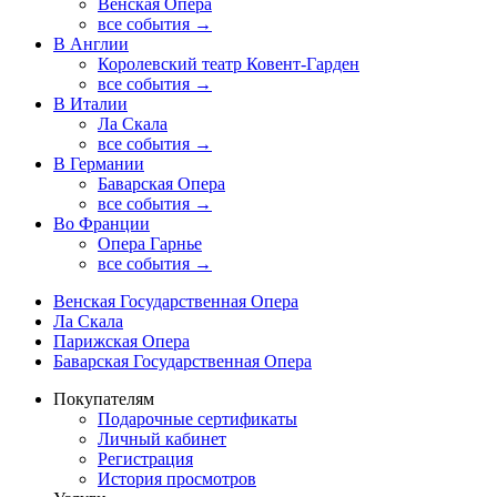
Венская Опера
все события →
В Англии
Королевский театр Ковент-Гарден
все события →
В Италии
Ла Скала
все события →
В Германии
Баварская Опера
все события →
Во Франции
Опера Гарнье
все события →
Венская Государственная Опера
Ла Скала
Парижская Опера
Баварская Государственная Опера
Покупателям
Подарочные сертификаты
Личный кабинет
Регистрация
История просмотров