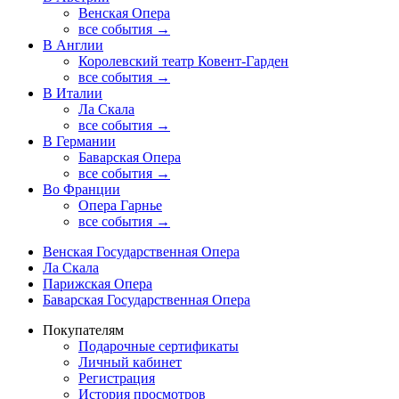
Венская Опера
все события →
В Англии
Королевский театр Ковент-Гарден
все события →
В Италии
Ла Скала
все события →
В Германии
Баварская Опера
все события →
Во Франции
Опера Гарнье
все события →
Венская Государственная Опера
Ла Скала
Парижская Опера
Баварская Государственная Опера
Покупателям
Подарочные сертификаты
Личный кабинет
Регистрация
История просмотров