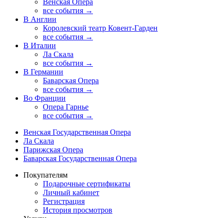
Венская Опера
все события →
В Англии
Королевский театр Ковент-Гарден
все события →
В Италии
Ла Скала
все события →
В Германии
Баварская Опера
все события →
Во Франции
Опера Гарнье
все события →
Венская Государственная Опера
Ла Скала
Парижская Опера
Баварская Государственная Опера
Покупателям
Подарочные сертификаты
Личный кабинет
Регистрация
История просмотров