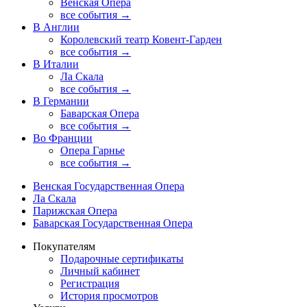
Венская Опера
все события →
В Англии
Королевский театр Ковент-Гарден
все события →
В Италии
Ла Скала
все события →
В Германии
Баварская Опера
все события →
Во Франции
Опера Гарнье
все события →
Венская Государственная Опера
Ла Скала
Парижская Опера
Баварская Государственная Опера
Покупателям
Подарочные сертификаты
Личный кабинет
Регистрация
История просмотров