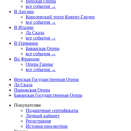
Венская Опера
все события →
В Англии
Королевский театр Ковент-Гарден
все события →
В Италии
Ла Скала
все события →
В Германии
Баварская Опера
все события →
Во Франции
Опера Гарнье
все события →
Венская Государственная Опера
Ла Скала
Парижская Опера
Баварская Государственная Опера
Покупателям
Подарочные сертификаты
Личный кабинет
Регистрация
История просмотров