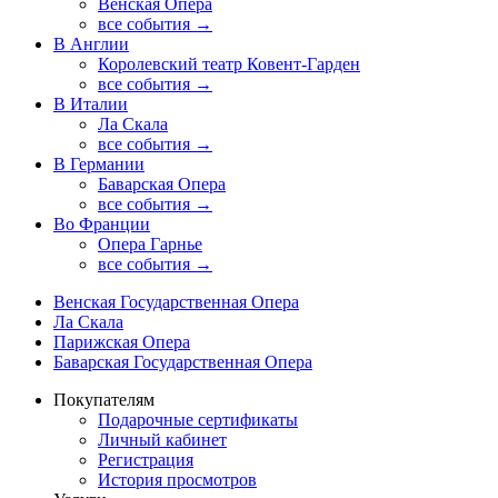
Венская Опера
все события →
В Англии
Королевский театр Ковент-Гарден
все события →
В Италии
Ла Скала
все события →
В Германии
Баварская Опера
все события →
Во Франции
Опера Гарнье
все события →
Венская Государственная Опера
Ла Скала
Парижская Опера
Баварская Государственная Опера
Покупателям
Подарочные сертификаты
Личный кабинет
Регистрация
История просмотров