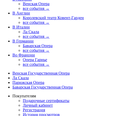
Венская Опера
все события →
В Англии
Королевский театр Ковент-Гарден
все события →
В Италии
Ла Скала
все события →
В Германии
Баварская Опера
все события →
Во Франции
Опера Гарнье
все события →
Венская Государственная Опера
Ла Скала
Парижская Опера
Баварская Государственная Опера
Покупателям
Подарочные сертификаты
Личный кабинет
Регистрация
История просмотров