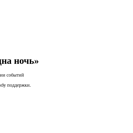
дна ночь»
нии событий
ужбу поддержки.