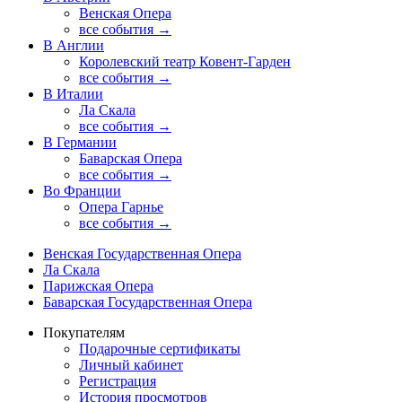
Венская Опера
все события →
В Англии
Королевский театр Ковент-Гарден
все события →
В Италии
Ла Скала
все события →
В Германии
Баварская Опера
все события →
Во Франции
Опера Гарнье
все события →
Венская Государственная Опера
Ла Скала
Парижская Опера
Баварская Государственная Опера
Покупателям
Подарочные сертификаты
Личный кабинет
Регистрация
История просмотров