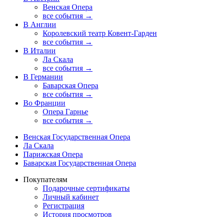
Венская Опера
все события →
В Англии
Королевский театр Ковент-Гарден
все события →
В Италии
Ла Скала
все события →
В Германии
Баварская Опера
все события →
Во Франции
Опера Гарнье
все события →
Венская Государственная Опера
Ла Скала
Парижская Опера
Баварская Государственная Опера
Покупателям
Подарочные сертификаты
Личный кабинет
Регистрация
История просмотров