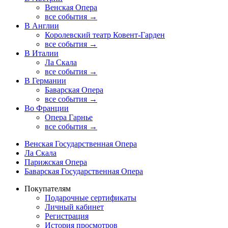
Венская Опера
все события →
В Англии
Королевский театр Ковент-Гарден
все события →
В Италии
Ла Скала
все события →
В Германии
Баварская Опера
все события →
Во Франции
Опера Гарнье
все события →
Венская Государственная Опера
Ла Скала
Парижская Опера
Баварская Государственная Опера
Покупателям
Подарочные сертификаты
Личный кабинет
Регистрация
История просмотров