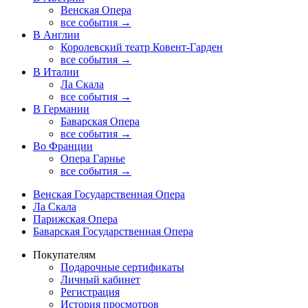
Венская Опера
все события →
В Англии
Королевский театр Ковент-Гарден
все события →
В Италии
Ла Скала
все события →
В Германии
Баварская Опера
все события →
Во Франции
Опера Гарнье
все события →
Венская Государственная Опера
Ла Скала
Парижская Опера
Баварская Государственная Опера
Покупателям
Подарочные сертификаты
Личный кабинет
Регистрация
История просмотров