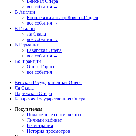
Венская Опера
все события →
В Англии
Королевский театр Ковент-Гарден
все события →
В Италии
Ла Скала
все события →
В Германии
Баварская Опера
все события →
Во Франции
Опера Гарнье
все события →
Венская Государственная Опера
Ла Скала
Парижская Опера
Баварская Государственная Опера
Покупателям
Подарочные сертификаты
Личный кабинет
Регистрация
История просмотров