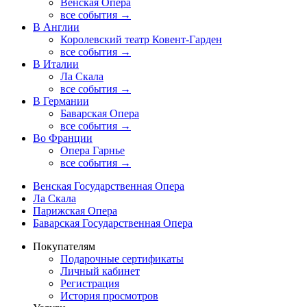
Венская Опера
все события →
В Англии
Королевский театр Ковент-Гарден
все события →
В Италии
Ла Скала
все события →
В Германии
Баварская Опера
все события →
Во Франции
Опера Гарнье
все события →
Венская Государственная Опера
Ла Скала
Парижская Опера
Баварская Государственная Опера
Покупателям
Подарочные сертификаты
Личный кабинет
Регистрация
История просмотров