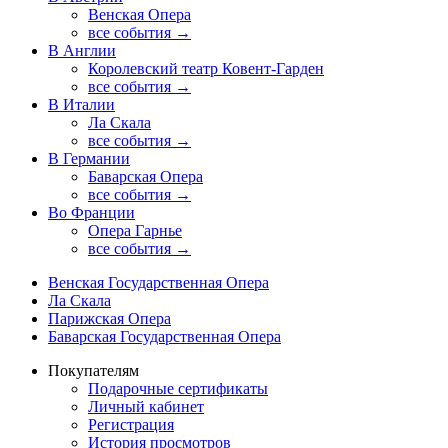
Венская Опера
все события →
В Англии
Королевский театр Ковент-Гарден
все события →
В Италии
Ла Скала
все события →
В Германии
Баварская Опера
все события →
Во Франции
Опера Гарнье
все события →
Венская Государственная Опера
Ла Скала
Парижская Опера
Баварская Государственная Опера
Покупателям
Подарочные сертификаты
Личный кабинет
Регистрация
История просмотров