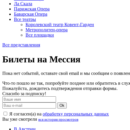
Ла Скала
Парижская Опера
Баварская Опера
Все театры
Королевский театр Ковент-Гарден
Метрополитен-опера
Все площадки
Все представления
Билеты на Мессия
Пока нет событий, оставьте свой email и мы сообщим о появле
Что-то пошло не так, попробуйте позднее или обратитесь в сл
Пожалуйста, дождитесь подтверждения отправки формы.
Спасибо за подписку!
Ok
Я согласен(а) на
обработку персональных данных
Вы уже смотрели
вся история просмотров
В Австрии