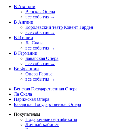
В Австрии
Венская Опера
все события →
В Англии
Королевский театр Ковент-Гарден
все события →
В Италии
Ла Скала
все события →
В Германии
Баварская Опера
все события →
Во Франции
Опера Гарнье
все события →
Венская Государственная Опера
Ла Скала
Парижская Опера
Баварская Государственная Опера
Покупателям
Подарочные сертификаты
Личный кабинет