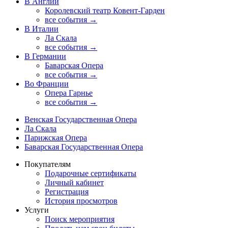
В Англии
Королевский театр Ковент-Гарден
все события →
В Италии
Ла Скала
все события →
В Германии
Баварская Опера
все события →
Во Франции
Опера Гарнье
все события →
Венская Государственная Опера
Ла Скала
Парижская Опера
Баварская Государственная Опера
Покупателям
Подарочные сертификаты
Личный кабинет
Регистрация
История просмотров
Услуги
Поиск мероприятия